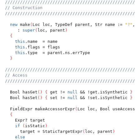
//////////////////////////////////////////////////////
// Construction
//////////////////////////////////////////////////////
new
 make
(
Loc loc, TypeDef parent, Str name := 
"?"
, I
     : 
super
(
loc, parent
)
{
this
.name  = name
this
.flags = flags
this
.type  = parent.ns.errType
}
//////////////////////////////////////////////////////
// Access
//////////////////////////////////////////////////////
  Bool hasGet
(
)
{
 get != 
null
 && !get.isSynthetic 
}
  Bool hasSet
(
)
{
 set != 
null
 && !set.isSynthetic 
}
  FieldExpr makeAccessorExpr
(
Loc loc, Bool useAccessor
{
    Expr? target
if
(
isStatic
)
      target = StaticTargetExpr
(
loc, parent
)
else